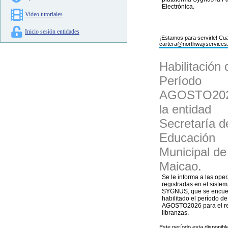
Electrónica.
Video tutoriales
Inicio sesión entidades
¡Estamos para servirle! Cua
cartera@northwayservices
Habilitación 
Período
AGOSTO202
la entidad
Secretaría d
Educación
Municipal de
Maicao.
Se le informa a las ope
registradas en el siste
SYGNUS, que se encue
habilitado el período de
AGOSTO2026 para el re
libranzas.
Este período esta disponib