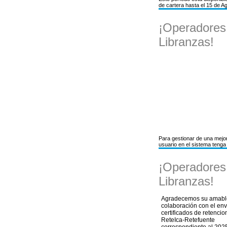
de cartera hasta el 15 de A
¡Operadores
Libranzas!
Para gestionar de una mejor
usuario en el sistema tenga
¡Operadores
Libranzas!
Agradecemos su amabl
colaboración con el env
certificados de retencio
ReteIca-Retefuente