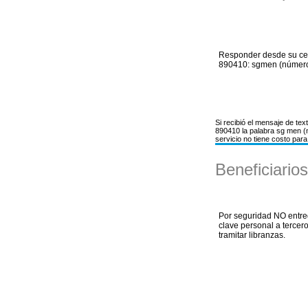
Responder desde su cel
890410: sgmen (número
Si recibió el mensaje de te
890410 la palabra sg men (
servicio no tiene costo para 
Beneficiarios
Por seguridad NO entr
clave personal a tercer
tramitar libranzas.