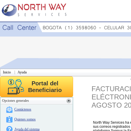
Inicio
Ayuda
Portal del
FACTURAC
Beneficiario
ELÉCTRON
Opciones generales
AGOSTO 20
Contáctenos
Quienes somos
North Way Services ha 
sus correos registrados
Ayuda del sistema
plataforma Sygnus la F